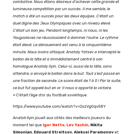
combative. Nous étions désireux d’achever cette grande et
lumineuse compétition par un succès. Il me semble, le
match a été un succès pour les deux équipes. C’était un
duel digne des Jeux Olympiques avec un niveau élevé.
C’était un bon jeu. Pendant longtemps, ni nous, ni les
Yougoslaves ne réussissaient à dominer l’autre. Le rythme
était élevé. Le dénouement est venu à la cinquantième
minute. Nous avons attaqué. Anatoly Yatsev a intercepté le
ballon de la tête et a immédiatement centré à son
homologue Anatoly Ilyin. Celui-ci, aussi de la tête, sans
attendre, a envoyé le ballon dans le but. Tout s’est passé en
une fraction de seconde. Le score était de 1 à 0 ! Par la suite,
ce but fut appelé but en or. Il nous a apporté la victoire.
»
C’était l’âge d’or du football soviétique.
https://www.youtube.com/watch?v=QszVg0qv58Y
Anatoli Ilyin jouait aux côtés des meilleurs joueurs du
moment tel que
Igor Netto
,
Lev Yachin
,
Nikita
Simonian
,
Edouard Streltsov
,
Aleksei Paramonov
et