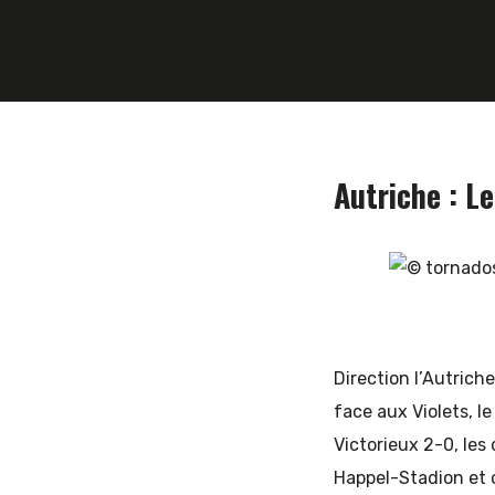
et
d'Europe
Autriche : L
de
Direction l’Autrich
l'Est
face aux Violets, l
Victorieux 2-0, les
Happel-Stadion et 