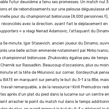
bable futur deuxième a tenu ses promesses. Un match nul 3
ions et de rebondissements sur une pelouse dégueulasse e
nelle pour du championnat biélorusse (8.000 personnes !!), 
 réconciliés avec la direction, ayant fait le déplacement e
supporters
» a réagi Nenad Adamovic, l’attaquant du Dinamo
 5e minute. Igor Stasevich, ancien joueur du Dinamo, ouvre
rès une belle action emmenée notamment par Mirko Ivanic, l
du championnat biélorusse. Zhukovskiy égalise peu de temps 
 Chernik sur Rassadkin. Beaucoup d’occasions, plus ou moi
minute et la tête de Milunovic sur corner. Gordeychuk pens
au BATE en marquant sur penalty le but du 3-1 à la 85e, mai
 travail remarquable, a de la ressource ! Kirill Premudrov red
es après d’un plat du pied dans la lucarne sur un centre en r
ient arracher le point du match nul dans le temps additionn
tes de plus, on aurait marqué le but du 4-3
» déclarait le 