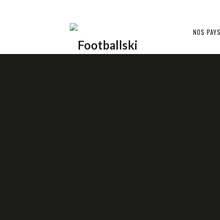
Footballski
NOS PAY
Le
LES IMAGES DE LA SEMAINE
football
d'Europe
26 AVRIL 2016
1 COMMENT
PIERRE
centrale