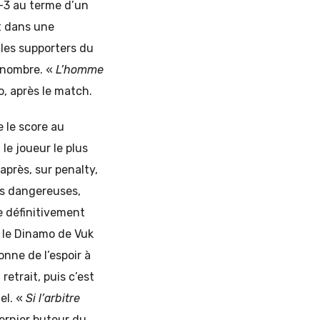
-3 au terme d’un
t dans une
les supporters du
n nombre. «
L’homme
, après le match.
 le score au
e joueur le plus
après, sur penalty,
ns dangereuses,
e définitivement
s le Dinamo de Vuk
onne de l’espoir à
etrait, puis c’est
el. «
Si l’arbitre
dernier buteur du