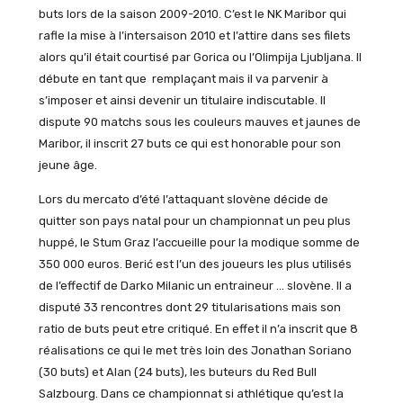
buts lors de la saison 2009-2010. C’est le NK Maribor qui
rafle la mise à l’intersaison 2010 et l’attire dans ses filets
alors qu’il était courtisé par Gorica ou l’Olimpija Ljubljana. Il
débute en tant que remplaçant mais il va parvenir à
s’imposer et ainsi devenir un titulaire indiscutable. Il
dispute 90 matchs sous les couleurs mauves et jaunes de
Maribor, il inscrit 27 buts ce qui est honorable pour son
jeune âge.
Lors du mercato d’été l’attaquant slovène décide de
quitter son pays natal pour un championnat un peu plus
huppé, le Stum Graz l’accueille pour la modique somme de
350 000 euros. Berić est l’un des joueurs les plus utilisés
de l’effectif de Darko Milanic un entraineur … slovène. Il a
disputé 33 rencontres dont 29 titularisations mais son
ratio de buts peut etre critiqué. En effet il n’a inscrit que 8
réalisations ce qui le met très loin des Jonathan Soriano
(30 buts) et Alan (24 buts), les buteurs du Red Bull
Salzbourg. Dans ce championnat si athlétique qu’est la