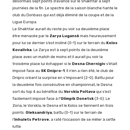
désormais sept points d’avance sur le Shakhtar à sept
journées de la fin. Le spectre de la saison blanche hante le
club du Donbass qui est déjà éliminé de la coupe et de la
Ligue Europa.
Le Shakhtar aurait du reste pu voir sa deuxième place
être menacée par le
Zarya Lugansk
mais heureusement
pour lui ce dernier s’est incliné (0-1) sur le terrain du
Kolos
Kovalivka
. Le Zarya est à sept points de la deuxième
place avec un match de moins et il aurait pu voir la
troisième place lui échapper si le
Desna Chernigiv
s’était
imposé face au
SK Dnipro-1
. Il n’en a rien été, le club de
Dnipro créant la surprise en s’imposant (2-0). Battu pour
la deuxième fois consécutive en championnat, le Desna
sort du top 4 au bénéfice du
Vorskla Poltava
qui s’est
facilement imposé face à l
‘Olimpik Donetsk
(3-0). Le
Zoria, le Vorskla, le Desna et le Kolos se tiennent en trois
points.
Oleksandriya
, battu (0-1) sur le terrain de
l’
Inhulets Petrove
, a raté l’occasion de se mêler à cette
lutte.