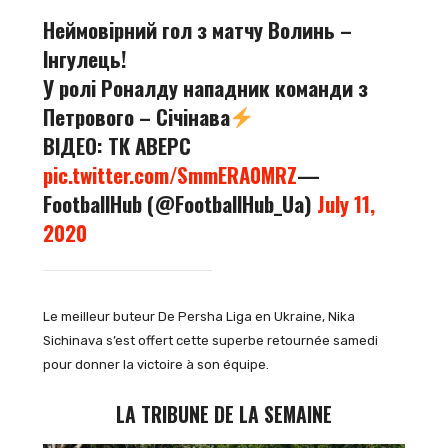
Неймовірний гол з матчу Волинь –
Інгулець!
У ролі Роналду нападник команди з
Петрового – Січінава
ВІДЕО: ТК АВЕРС
pic.twitter.com/SmmERA0MRZ
—
FootballHub (@FootballHub_Ua)
July 11,
2020
Le meilleur buteur De Persha Liga en Ukraine, Nika
Sichinava s’est offert cette superbe retournée samedi
pour donner la victoire à son équipe.
LA TRIBUNE DE LA SEMAINE