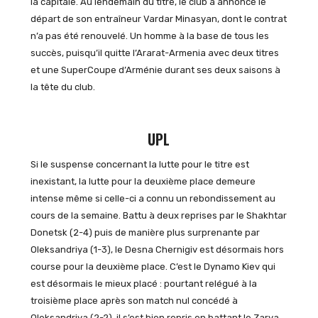
la capitale. Au lendemain du titre, le club a annoncé le
départ de son entraîneur Vardar Minasyan, dont le contrat
n’a pas été renouvelé. Un homme à la base de tous les
succès, puisqu’il quitte l’Ararat-Armenia avec deux titres
et une SuperCoupe d’Arménie durant ses deux saisons à
la tête du club.
UPL
Si le suspense concernant la lutte pour le titre est
inexistant, la lutte pour la deuxième place demeure
intense même si celle-ci a connu un rebondissement au
cours de la semaine. Battu à deux reprises par le Shakhtar
Donetsk (2-4) puis de manière plus surprenante par
Oleksandriya (1-3), le Desna Chernigiv est désormais hors
course pour la deuxième place. C’est le Dynamo Kiev qui
est désormais le mieux placé : pourtant relégué à la
troisième place après son match nul concédé à
Oleksandriya (2-2), il s’est bien repris en battant le Zarya