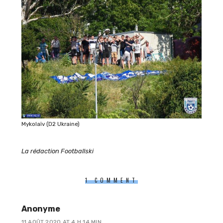
Mykolaïv (D2 Ukraine)
La rédaction Footballski
1 COMMENT
Anonyme
11 AOÛT 2020 AT 4 H 14 MIN