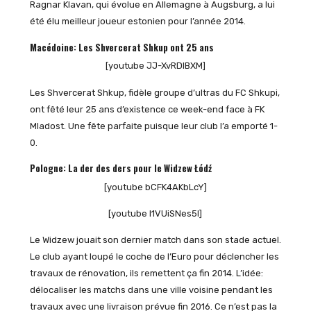
Ragnar Klavan, qui évolue en Allemagne à Augsburg, a lui
été élu meilleur joueur estonien pour l’année 2014.
Macédoine: Les Shvercerat Shkup ont 25 ans
[youtube JJ-XvRDIBXM]
Les Shvercerat Shkup, fidèle groupe d’ultras du FC Shkupi,
ont fêté leur 25 ans d’existence ce week-end face à FK
Mladost. Une fête parfaite puisque leur club l’a emporté 1-
0.
Pologne: La der des ders pour le Widzew Łódź
[youtube bCFK4AKbLcY]
[youtube l1VUiSNes5I]
Le Widzew jouait son dernier match dans son stade actuel.
Le club ayant loupé le coche de l’Euro pour déclencher les
travaux de rénovation, ils remettent ça fin 2014. L’idée:
délocaliser les matchs dans une ville voisine pendant les
travaux avec une livraison prévue fin 2016. Ce n’est pas la