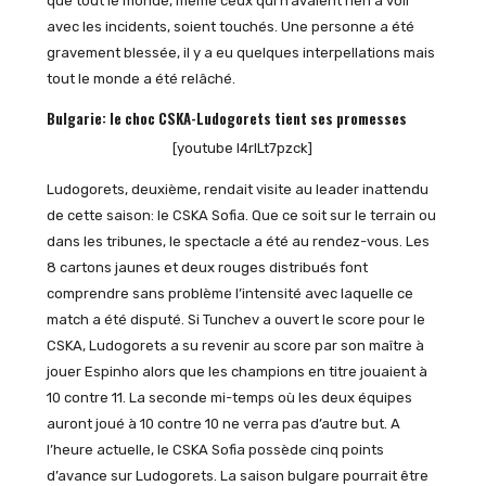
que tout le monde, même ceux qui n’avaient rien à voir
avec les incidents, soient touchés. Une personne a été
gravement blessée, il y a eu quelques interpellations mais
tout le monde a été relâché.
Bulgarie: le choc CSKA-Ludogorets tient ses promesses
[youtube l4rlLt7pzck]
Ludogorets, deuxième, rendait visite au leader inattendu
de cette saison: le CSKA Sofia. Que ce soit sur le terrain ou
dans les tribunes, le spectacle a été au rendez-vous. Les
8 cartons jaunes et deux rouges distribués font
comprendre sans problème l’intensité avec laquelle ce
match a été disputé. Si Tunchev a ouvert le score pour le
CSKA, Ludogorets a su revenir au score par son maître à
jouer Espinho alors que les champions en titre jouaient à
10 contre 11. La seconde mi-temps où les deux équipes
auront joué à 10 contre 10 ne verra pas d’autre but. A
l’heure actuelle, le CSKA Sofia possède cinq points
d’avance sur Ludogorets. La saison bulgare pourrait être