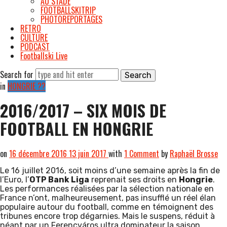
AU STADE
FOOTBALLSKITRIP
PHOTOREPORTAGES
RETRO
CULTURE
PODCAST
Footballski Live
Search for
in
HONGRIE ??
2016/2017 – SIX MOIS DE
FOOTBALL EN HONGRIE
on
16 décembre 2016
13 juin 2017
with
1 Comment
by
Raphaël Brosse
Le 16 juillet 2016, soit moins d’une semaine après la fin de
l’Euro, l’
OTP Bank Liga
reprenait ses droits en
Hongrie
.
Les performances réalisées par la sélection nationale en
France n’ont, malheureusement, pas insufflé un réel élan
populaire autour du football, comme en témoignent des
tribunes encore trop dégarnies. Mais le suspens, réduit à
néant par un Ferencváros ultra dominateur la saison