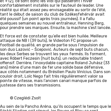
et +12), ce sont donc les Vidi qui passeront l’hiver
confortablement installés sur le fauteuil de leader. Une
réalité qui était assez peu envisageable au sortir de l’été,
tant le début de saison du club de Székesfehérvár avait
été poussif (un point après trois journées). Il a fallu
quelques semaines au nouvel entraîneur, Henning Berg,
pour prendre ses marques. Ensuite, la machine s’est lancée.
Et force est de constater qu’elle est bien huilée. Meilleure
attaque de NB I (39 buts), le Videoton FC propose un
football de qualité, en grande partie sous l’impulsion de
son duo Lazović – Šcepović. Auteurs de sept buts chacun,
les deux Serbes se trouvent les yeux fermés. Ils forment,
avec Róbert Feczesin (huit buts), un redoutable trident
offensif. Derrière, l’inoxydable capitaine Roland Juhász (33
ans) mène d’une main de fer une solide base défensive,
aux côtés notamment du Brésilien Paulo Vinícius. Dans son
couloir droit, Loïc Nego fait très régulièrement valoir sa
pointe de vitesse, mais l’ancien canari manque parfois de
justesse dans ses transmissions.
© Czeglédi Zsolt
Au sein de la Pancho Aréna, qu’ils occupent le temps que le
Sóstói Stadion soit rénové, les Rouge et Bleu se sont