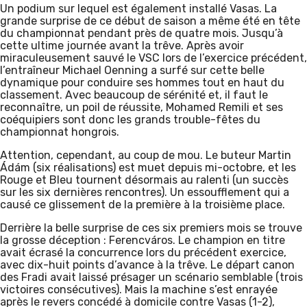
Un podium sur lequel est également installé Vasas. La
grande surprise de ce début de saison a même été en tête
du championnat pendant près de quatre mois. Jusqu’à
cette ultime journée avant la trêve. Après avoir
miraculeusement sauvé le VSC lors de l’exercice précédent,
l’entraîneur Michael Oenning a surfé sur cette belle
dynamique pour conduire ses hommes tout en haut du
classement. Avec beaucoup de sérénité et, il faut le
reconnaître, un poil de réussite, Mohamed Remili et ses
coéquipiers sont donc les grands trouble-fêtes du
championnat hongrois.
Attention, cependant, au coup de mou. Le buteur Martin
Ádám (six réalisations) est muet depuis mi-octobre, et les
Rouge et Bleu tournent désormais au ralenti (un succès
sur les six dernières rencontres). Un essoufflement qui a
causé ce glissement de la première à la troisième place.
Derrière la belle surprise de ces six premiers mois se trouve
la grosse déception : Ferencváros. Le champion en titre
avait écrasé la concurrence lors du précédent exercice,
avec dix-huit points d’avance à la trêve. Le départ canon
des Fradi avait laissé présager un scénario semblable (trois
victoires consécutives). Mais la machine s’est enrayée
après le revers concédé à domicile contre Vasas (1-2),