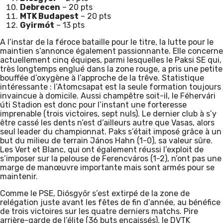
Debrecen
– 20 pts
MTK Budapest
– 20 pts
Gyirmót
– 13 pts
A l’instar de la féroce bataille pour le titre, la lutte pour le
maintien s’annonce également passionnante. Elle concerne
actuellement cinq équipes, parmi lesquelles le Paksi SE qui,
très longtemps englué dans la zone rouge, a pris une petite
bouffée d’oxygène à l’approche de la trêve. Statistique
intéressante : l’Atomcsapat est la seule formation toujours
invaincue à domicile. Aussi champêtre soit-il, le Féhervári
úti Stadion est donc pour l’instant une forteresse
imprenable (trois victoires, sept nuls). Le dernier club à s’y
être cassé les dents n’est d’ailleurs autre que Vasas, alors
seul leader du championnat. Paks s’était imposé grâce à un
but du milieu de terrain János Hahn (1-0), sa valeur sûre.
Les Vert et Blanc, qui ont également réussi l’exploit de
s’imposer sur la pelouse de Ferencváros (1-2), n’ont pas une
marge de manœuvre importante mais sont armés pour se
maintenir.
Comme le PSE, Diósgyőr s’est extirpé de la zone de
relégation juste avant les fêtes de fin d’année, au bénéfice
de trois victoires sur les quatre derniers matchs. Pire
arrière-garde de l’élite (36 buts encaissés), le DVTK