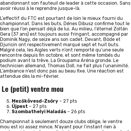
abandonnant son fauteuil de leader à cette occasion. Sans
avoir réussi à le reprendre jusque-là.
L’effectif du FTC est pourtant de loin le mieux fourni du
championnat. Dans les buts, Dénes Dibusz confirme tout le
bien que l’on pensait déjà de lui. Au milieu, l’éternel Zoltán
Gera (37 ans) est toujours aussi fringant, accompagné par
Dominik Nagy, de seize ans son cadet. Devant, Böde et
Djuricin ont respectivement marqué sept et huit buts.
Malgré cela, les Aigles verts n’ont remporté qu’une seule
rencontre depuis fin octobre, et sont même tombés du
podium avant la trêve. La Groupama Aréna gronde. Le
technicien allemand, Thomas Doll, ne fait plus l’unanimité.
L’ambiance n’est donc pas au beau fixe. Une réaction est
attendue dès la mi-février.
Le (petit) ventre mou
Mezőkövesd-Zsóry
– 27 pts
Újpest
– 27 pts
Szombathelyi Haladás
– 26 pts
Championnat à seulement douze clubs oblige, le ventre
mou est ici assez mince. N’ayant pour l’instant rien à