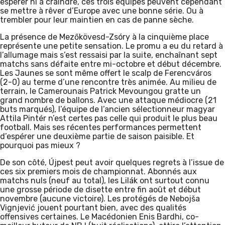
espérer ni à craindre, ces trois équipes peuvent cependant
se mettre à rêver d’Europe avec une bonne série. Ou à
trembler pour leur maintien en cas de panne sèche.
La présence de Mezőkövesd-Zsóry à la cinquième place
représente une petite sensation. Le promu a eu du retard à
l’allumage mais s’est ressaisi par la suite, enchaînant sept
matchs sans défaite entre mi-octobre et début décembre.
Les Jaunes se sont même offert le scalp de Ferencváros
(2-0) au terme d’une rencontre très animée. Au milieu de
terrain, le Camerounais Patrick Mevoungou gratte un
grand nombre de ballons. Avec une attaque médiocre (21
buts marqués), l’équipe de l’ancien sélectionneur magyar
Attila Pintér n’est certes pas celle qui produit le plus beau
football. Mais ses récentes performances permettent
d’espérer une deuxième partie de saison paisible. Et
pourquoi pas mieux ?
De son côté, Újpest peut avoir quelques regrets à l’issue de
ces six premiers mois de championnat. Abonnés aux
matchs nuls (neuf au total), les Lilák ont surtout connu
une grosse période de disette entre fin août et début
novembre (aucune victoire). Les protégés de Nebojša
Vignjević jouent pourtant bien, avec des qualités
offensives certaines. Le Macédonien Enis Bardhi, co-