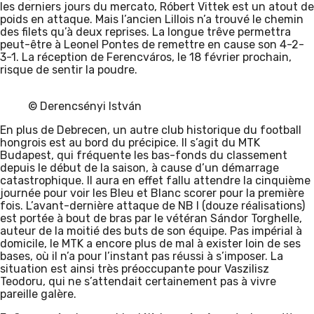
les derniers jours du mercato, Róbert Vittek est un atout de
poids en attaque. Mais l’ancien Lillois n’a trouvé le chemin
des filets qu’à deux reprises. La longue trêve permettra
peut-être à Leonel Pontes de remettre en cause son 4-2-
3-1. La réception de Ferencváros, le 18 février prochain,
risque de sentir la poudre.
© Derencsényi István
En plus de Debrecen, un autre club historique du football
hongrois est au bord du précipice. Il s’agit du MTK
Budapest, qui fréquente les bas-fonds du classement
depuis le début de la saison, à cause d’un démarrage
catastrophique. Il aura en effet fallu attendre la cinquième
journée pour voir les Bleu et Blanc scorer pour la première
fois. L’avant-dernière attaque de NB I (douze réalisations)
est portée à bout de bras par le vétéran Sándor Torghelle,
auteur de la moitié des buts de son équipe. Pas impérial à
domicile, le MTK a encore plus de mal à exister loin de ses
bases, où il n’a pour l’instant pas réussi à s’imposer. La
situation est ainsi très préoccupante pour Vaszilisz
Teodoru, qui ne s’attendait certainement pas à vivre
pareille galère.