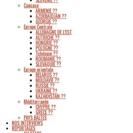
Caucase
ARMENIE ??
AZERBAÏDJAN ??
GEORGIE ??
Europe Centrale
ALLEMAGNE DE L’EST
AUTRICHE ??
HONGRIE ??
POLOGNE ??
Tchéquie ??
ROUMANIE ??
SLOVAQUIE ??
Europe orientale
BELARUS ??
MOLDAVIE ??
RUSSIE ??
UKRAINE ??
KAZAKHSTAN ??
Méditerranée
CHYPRE ??
GRÈCE ??
PAYS BALTES
NOS INTERVIEWS
REPORTAGES