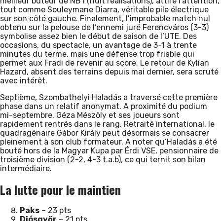
meilleur buteur de NB I (huit réalisations), attire l’attention,
tout comme Souleymane Diarra, véritable pile électrique
sur son côté gauche. Finalement, l’improbable match nul
obtenu sur la pelouse de l’ennemi juré Ferencváros (3-3)
symbolise assez bien le début de saison de l’UTE. Des
occasions, du spectacle, un avantage de 3-1 à trente
minutes du terme, mais une défense trop friable qui
permet aux Fradi de revenir au score. Le retour de Kylian
Hazard, absent des terrains depuis mai dernier, sera scruté
avec intérêt.
Septième, Szombathelyi Haladás a traversé cette première
phase dans un relatif anonymat. A proximité du podium
mi-septembre, Géza Mészöly et ses joueurs sont
rapidement rentrés dans le rang. Retraité international, le
quadragénaire Gábor Király peut désormais se consacrer
pleinement à son club formateur. A noter qu’Haladás a été
bouté hors de la Magyar Kupa par Érdi VSE, pensionnaire de
troisième division (2-2, 4-3 t.a.b), ce qui ternit son bilan
intermédiaire.
La lutte pour le maintien
Paks
– 23 pts
Diósgyőr
– 21 pts