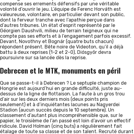
compense ses errements défensifs par une véritable
volonté d’ouvrir le jeu. L’équipe de Ferenc Horváth est
valeureuse, volontaire, en particulier devant son public,
dont la ferveur tranche avec l’apathie perçue dans
d’autres tribunes. Un état d’esprit représenté par le
Géorgien Daushvili, milieu de terrain teigneux qui ne
compte pas ses efforts et à l’engagement parfois excessif.
Devant, Novothny et Bognár (quatre buts chacun)
répondent présent. Bête noire de Videoton, qu’il a déjà
battu à deux reprises (1-2 et 2-0), Diósgyőr devra
poursuivre sur sa lancée dès la reprise.
Debrecen et le MTK, monuments en péril
Que se passe-t-il à Debrecen ? Le septuple champion de
Hongrie est aujourd’hui en grande difficulté, juste au-
dessus de la ligne de flottaison. La faute à un gros trou
d’air sur les deux derniers mois (deux points pris
seulement) et à d’inquiétantes lacunes au Nagyerdei
Stadion (aucun succès depuis le 10 septembre). Un
classement d’autant plus incompréhensible que, sur le
papier, le troisième de l’an passé est loin d’avoir un effectif
ridicule. David Holman (cinq buts) a régulièrement fait
étalage de toute sa classe et de son talent. Recruté durant