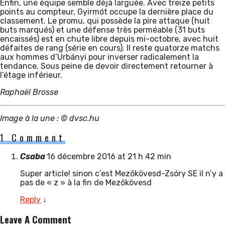
Enfin, une équipe semble déjà larguée. Avec treize petits
points au compteur, Gyirmót occupe la dernière place du
classement. Le promu, qui possède la pire attaque (huit
buts marqués) et une défense très perméable (31 buts
encaissés) est en chute libre depuis mi-octobre, avec huit
défaites de rang (série en cours). Il reste quatorze matchs
aux hommes d’Urbányi pour inverser radicalement la
tendance. Sous peine de devoir directement retourner à
l’étage inférieur.
Raphaël Brosse
Image à la une : © dvsc.hu
1 Comment
Csaba
16 décembre 2016 at 21 h 42 min
Super article! sinon c’est Mezőkövesd-Zsóry SE il n’y a
pas de « z » à la fin de Mezőkövesd
Reply
↓
Leave A Comment