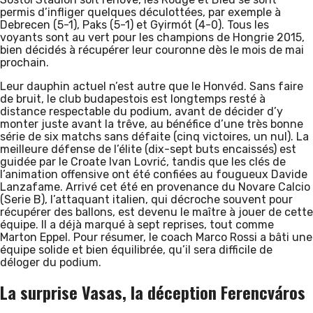
permis d’infliger quelques déculottées, par exemple à
Debrecen (5-1), Paks (5-1) et Gyirmót (4-0). Tous les
voyants sont au vert pour les champions de Hongrie 2015,
bien décidés à récupérer leur couronne dès le mois de mai
prochain.
Leur dauphin actuel n’est autre que le Honvéd. Sans faire
de bruit, le club budapestois est longtemps resté à
distance respectable du podium, avant de décider d’y
monter juste avant la trêve, au bénéfice d’une très bonne
série de six matchs sans défaite (cinq victoires, un nul). La
meilleure défense de l’élite (dix-sept buts encaissés) est
guidée par le Croate Ivan Lovrić, tandis que les clés de
l’animation offensive ont été confiées au fougueux Davide
Lanzafame. Arrivé cet été en provenance du Novare Calcio
(Serie B), l’attaquant italien, qui décroche souvent pour
récupérer des ballons, est devenu le maître à jouer de cette
équipe. Il a déjà marqué à sept reprises, tout comme
Marton Eppel. Pour résumer, le coach Marco Rossi a bâti une
équipe solide et bien équilibrée, qu’il sera difficile de
déloger du podium.
La surprise Vasas, la déception Ferencváros