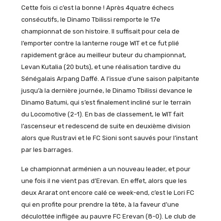
Cette fois ci c’est la bonne ! Après 4quatre échecs
consécutifs, le Dinamo Tbilissi remporte le 17e
championnat de son histoire. Il suffisait pour cela de
l’emporter contre la lanterne rouge WIT et ce fut plié
rapidement grâce au meilleur buteur du championnat,
Levan Kutalia (20 buts), et une réalisation tardive du
Sénégalais Arpang Daffé. A l’issue d’une saison palpitante
jusqu’à la dernière journée, le Dinamo Tbilissi devance le
Dinamo Batumi, qui s’est finalement incliné sur le terrain
du Locomotive (2-1). En bas de classement, le WIT fait
l’ascenseur et redescend de suite en deuxième division
alors que Rustravi et le FC Sioni sont sauvés pour l’instant
par les barrages.
Le championnat arménien a un nouveau leader, et pour
une fois il ne vient pas d’Erevan. En effet, alors que les
deux Ararat ont encore calé ce week-end, c’est le Lori FC
qui en profite pour prendre la tête, à la faveur d’une
déculottée infligée au pauvre FC Erevan (8-0). Le club de