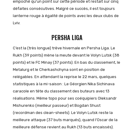
empoché qu’un point sur cette période et restait sur cinq
défaites consécutives. Malgré ce succès, il est toujours
lanterne rouge à égalité de points avec les deux clubs de
Lviv.
PERSHA LIGA
C’est la (très longue) trêve hivernale en Persha Liga. Le
Rukh (39 points) mène la meute devant le Volyn Lutsk (38
points) et le FC Minay (37 points). En bas du classement, le
Metalurg et le Cherkashchyna sont en position de
relégables. En attendant la reprise le 22 mars, quelques
statistiques à la mi-saison : Le Géorgien Nika Sichinava
caracole en tête du classement des buteurs avec 13
réalisations. Même topo pour ses coéquipiers Oleksandr
Mishurenko (meilleur passeur) et Bogdan Shust
(recordman des clean-sheets). Le Volyn Lutsk reste la
meilleure attaque (37 buts marqués), quand l’Oscar de la
meilleure défense revient au Rukh (13 buts encaissés).