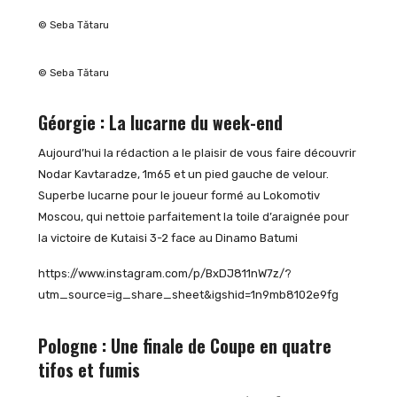
© Seba Tătaru
© Seba Tătaru
Géorgie : La lucarne du week-end
Aujourd’hui la rédaction a le plaisir de vous faire découvrir
Nodar Kavtaradze, 1m65 et un pied gauche de velour.
Superbe lucarne pour le joueur formé au Lokomotiv
Moscou, qui nettoie parfaitement la toile d’araignée pour
la victoire de Kutaisi 3-2 face au Dinamo Batumi
https://www.instagram.com/p/BxDJ811nW7z/?
utm_source=ig_share_sheet&igshid=1n9mb8102e9fg
Pologne : Une finale de Coupe en quatre
tifos et fumis