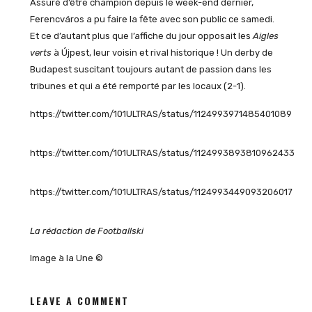
Assuré d’être champion depuis le week-end dernier,
Ferencváros a pu faire la fête avec son public ce samedi.
Et ce d’autant plus que l’affiche du jour opposait les
Aigles
verts
à Újpest, leur voisin et rival historique ! Un derby de
Budapest suscitant toujours autant de passion dans les
tribunes et qui a été remporté par les locaux (2-1).
https://twitter.com/101ULTRAS/status/1124993971485401089
https://twitter.com/101ULTRAS/status/1124993893810962433
https://twitter.com/101ULTRAS/status/1124993449093206017
La rédaction de Footballski
Image à la Une ©
LEAVE A COMMENT