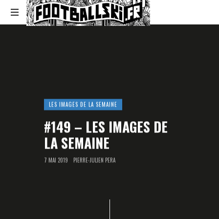
Footballski
Le
football
d'Europe
centrale
et
d'Europe
de
LES IMAGES DE LA SEMAINE
l'Est
#149 – LES IMAGES DE
LA SEMAINE
7 MAI 2019
PIERRE-JULIEN PERA