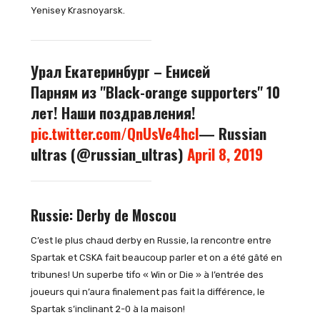
Yenisey Krasnoyarsk.
Урал Екатеринбург – Енисей
Парням из "Black-orange supporters" 10
лет! Наши поздравления!
pic.twitter.com/QnUsVe4hcl
— Russian
ultras (@russian_ultras)
April 8, 2019
Russie: Derby de Moscou
C’est le plus chaud derby en Russie, la rencontre entre
Spartak et CSKA fait beaucoup parler et on a été gâté en
tribunes! Un superbe tifo « Win or Die » à l’entrée des
joueurs qui n’aura finalement pas fait la différence, le
Spartak s’inclinant 2-0 à la maison!