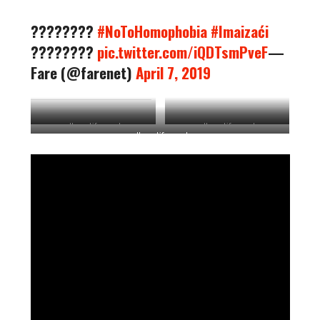
????️‍????
#NoToHomophobia
#Imaizaći
????️‍????
pic.twitter.com/iQDTsmPveF
—
Fare (@farenet)
April 7, 2019
ultras-tifos.net
ultras-tifos.net
ultras-tifos.net