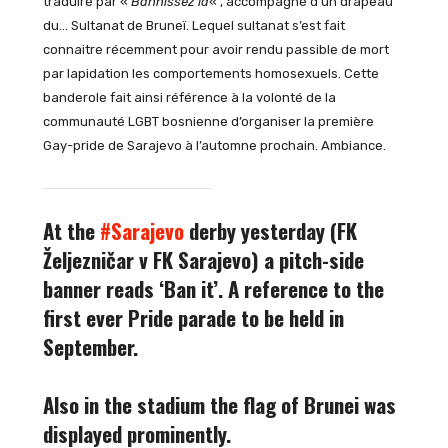
traduire par «
Bannissez la
« , accompagné d’un drapeau
du… Sultanat de Bruneï. Lequel sultanat s’est fait
connaitre récemment pour avoir rendu passible de mort
par lapidation les comportements homosexuels. Cette
banderole fait ainsi référence à la volonté de la
communauté LGBT bosnienne d’organiser la première
Gay-pride de Sarajevo à l’automne prochain. Ambiance.
At the
#Sarajevo
derby yesterday (FK
Željezničar v FK Sarajevo) a pitch-side
banner reads ‘Ban it’. A reference to the
first ever Pride parade to be held in
September.
Also in the stadium the flag of Brunei was
displayed prominently.