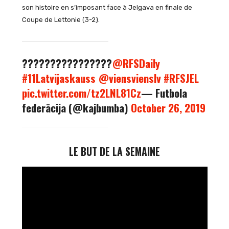
son histoire en s’imposant face à Jelgava en finale de
Coupe de Lettonie (3-2).
????????????????
@RFSDaily
#11Latvijaskauss
@viensvienslv
#RFSJEL
pic.twitter.com/tz2LNL81Cz
— Futbola
federācija (@kajbumba)
October 26, 2019
LE BUT DE LA SEMAINE