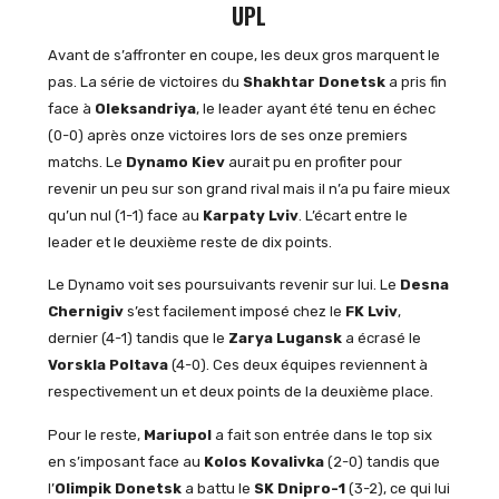
UPL
Avant de s’affronter en coupe, les deux gros marquent le
pas. La série de victoires du
Shakhtar Donetsk
a pris fin
face à
Oleksandriya
, le leader ayant été tenu en échec
(0-0) après onze victoires lors de ses onze premiers
matchs. Le
Dynamo Kiev
aurait pu en profiter pour
revenir un peu sur son grand rival mais il n’a pu faire mieux
qu’un nul (1-1) face au
Karpaty Lviv
. L’écart entre le
leader et le deuxième reste de dix points.
Le Dynamo voit ses poursuivants revenir sur lui. Le
Desna
Chernigiv
s’est facilement imposé chez le
FK Lviv
,
dernier (4-1) tandis que le
Zarya Lugansk
a écrasé le
Vorskla Poltava
(4-0). Ces deux équipes reviennent à
respectivement un et deux points de la deuxième place.
Pour le reste,
Mariupol
a fait son entrée dans le top six
en s’imposant face au
Kolos Kovalivka
(2-0) tandis que
l’
Olimpik Donetsk
a battu le
SK Dnipro-1
(3-2), ce qui lui