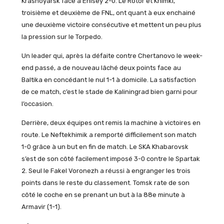
Krasnoyarsk face à Enisey 2-0. Le Rotor et Khimki,
troisième et deuxième de FNL, ont quant à eux enchainé
une deuxième victoire consécutive et mettent un peu plus
la pression sur le Torpedo.
Un leader qui, après la défaite contre Chertanovo le week-
end passé, a de nouveau lâché deux points face au
Baltika en concédant le nul 1-1 à domicile. La satisfaction
de ce match, c’est le stade de Kaliningrad bien garni pour
l’occasion.
Derrière, deux équipes ont remis la machine à victoires en
route. Le Neftekhimik a remporté difficilement son match
1-0 grâce à un but en fin de match. Le SKA Khabarovsk
s’est de son côté facilement imposé 3-0 contre le Spartak
2. Seul le Fakel Voronezh a réussi à engranger les trois
points dans le reste du classement. Tomsk rate de son
côté le coche en se prenant un but à la 88e minute à
Armavir (1-1).