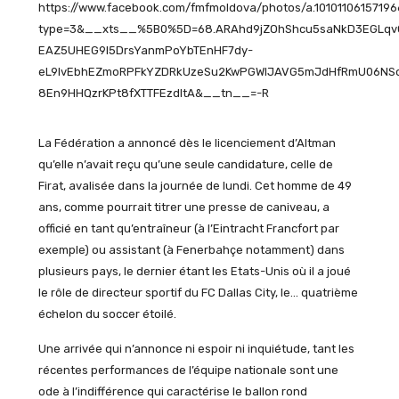
https://www.facebook.com/fmfmoldova/photos/a.1010110615719
type=3&__xts__%5B0%5D=68.ARAhd9jZOhShcu5saNkD3EGLqvQa
EAZ5UHEG9I5DrsYanmPoYbTEnHF7dy-
eL9IvEbhEZmoRPFkYZDRkUzeSu2KwPGWlJAVG5mJdHfRmU06NSo
8En9HHQzrKPt8fXTTFEzdItA&__tn__=-R
La Fédération a annoncé dès le licenciement d’Altman
qu’elle n’avait reçu qu’une seule candidature, celle de
Firat, avalisée dans la journée de lundi. Cet homme de 49
ans, comme pourrait titrer une presse de caniveau, a
officié en tant qu’entraîneur (à l’Eintracht Francfort par
exemple) ou assistant (à Fenerbahçe notamment) dans
plusieurs pays, le dernier étant les Etats-Unis où il a joué
le rôle de directeur sportif du FC Dallas City, le… quatrième
échelon du soccer étoilé.
Une arrivée qui n’annonce ni espoir ni inquiétude, tant les
récentes performances de l’équipe nationale sont une
ode à l’indifférence qui caractérise le ballon rond