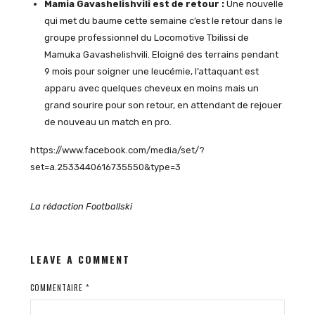
Mamia Gavashelishvili est de retour :
Une nouvelle
qui met du baume cette semaine c’est le retour dans le
groupe professionnel du Locomotive Tbilissi de
Mamuka Gavashelishvili. Eloigné des terrains pendant
9 mois pour soigner une leucémie, l’attaquant est
apparu avec quelques cheveux en moins mais un
grand sourire pour son retour, en attendant de rejouer
de nouveau un match en pro.
https://www.facebook.com/media/set/?
set=a.2533440616735550&type=3
La rédaction Footballski
LEAVE A COMMENT
COMMENTAIRE
*